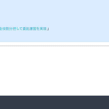
を役割分担して委託運営を実現
」