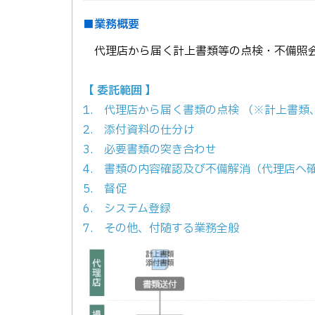
■業務概要
代理店から届く計上書類等の点検・不備照
【 委託範囲 】
1. 代理店から届く書類の点検 （※計上書
2. 添付資料の仕分け
3. 必要書類の突き合わせ
4. 書類の内容確認及び不備解消（代理店へ
5. 督促
6. システム登録
7. その他、付随する業務全般