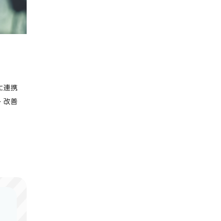
、
に連携
・改善