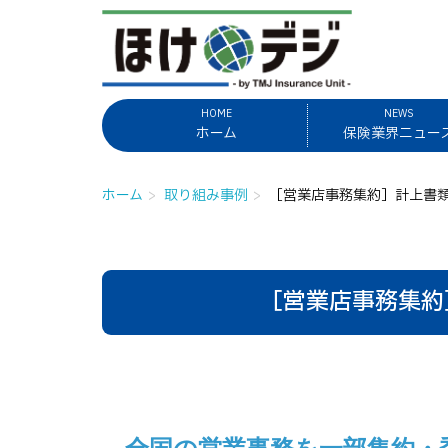
HOME
NEWS
ホーム
保険業界ニュー
ホーム
取り組み事例
［営業店事務集約］計上書類
［営業店事務集約