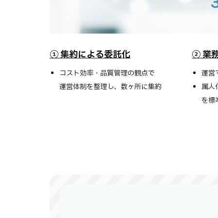
① 集約による委託化
② 業
コスト効率・品質管理の観点で
運営
運営体制を整理し、数ヶ所に集約
属人
を標