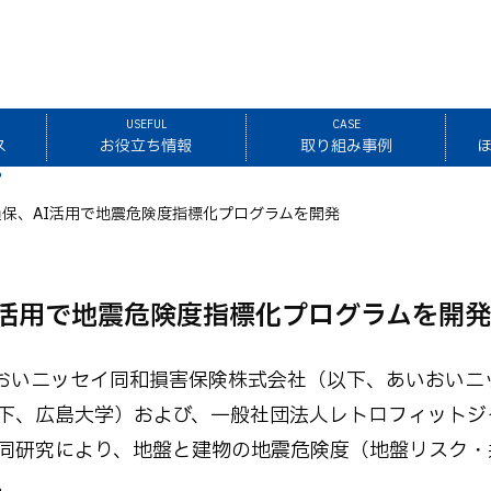
USEFUL
CASE
ス
お役立ち情報
取り組み事例
保、AI活用で地震危険度指標化プログラムを開発
I活用で地震危険度指標化プログラムを開発
いおいニッセイ同和損害保険株式会社（以下、あいおいニ
下、広島大学）および、一般社団法人レトロフィットジ
同研究により、地盤と建物の地震危険度（地盤リスク・
。