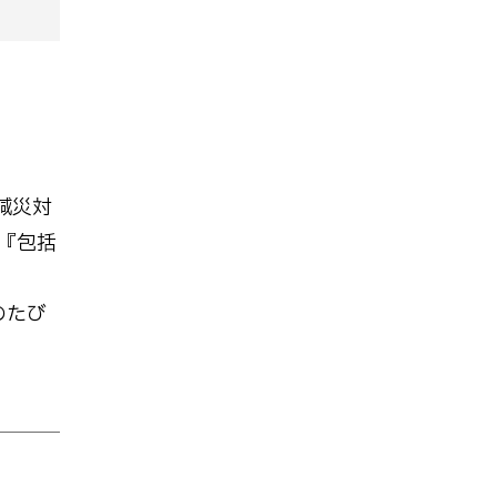
減災対
『包括
のたび